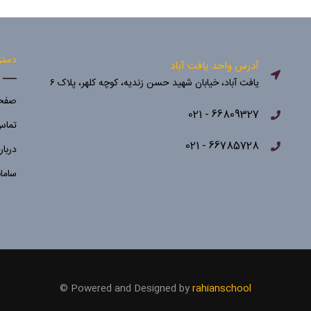
دستر
آدرس واحد یافت آباد
یافت آباد، خیابان شهید حسن زندیه، کوچه کلهر، پلاک ۶
صفحه
66809327 - 021
تماس 
66785728 - 021
دربار
ساما
©
Powered and Designed by
rahianschool