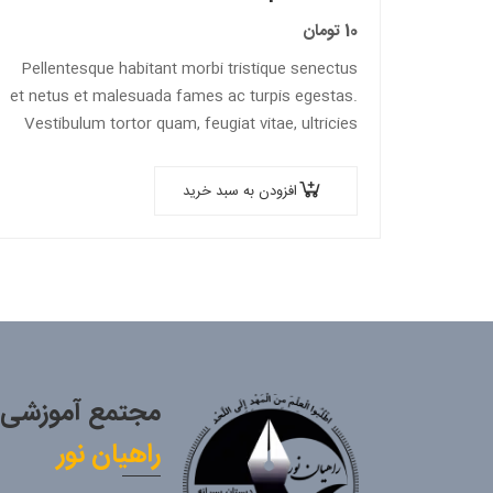
10
تومان
Pellentesque habitant morbi tristique senectus
et netus et malesuada fames ac turpis egestas.
Vestibulum tortor quam, feugiat vitae, ultricies
eget, tempor sit amet, ante. Donec eu libero sit
amet…
افزودن به سبد خرید
مجتمع آموزشی
راهیان نور