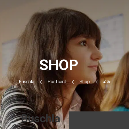
SHOP
خانه
Shop
Postcard
Buschla
Buschla