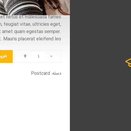
20
تومان
s et netus et malesuada fames
 feugiat vitae, ultricies eget,
sit amet quam egestas semper.
. Mauris placerat eleifend leo.
+
-
افزو
دسته:
Postcard