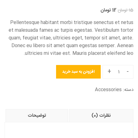
15
تومان
12
تومان
Pellentesque habitant morbi tristique senectus et netus
et malesuada fames ac turpis egestas. Vestibulum tortor
quam, feugiat vitae, ultricies eget, tempor sit amet, ante.
Donec eu libero sit amet quam egestas semper. Aenean
ultricies mi vitae est. Mauris placerat eleifend leo.
+
-
افزودن به سبد خرید
دسته:
Accessories
نظرات (0)
توضیحات