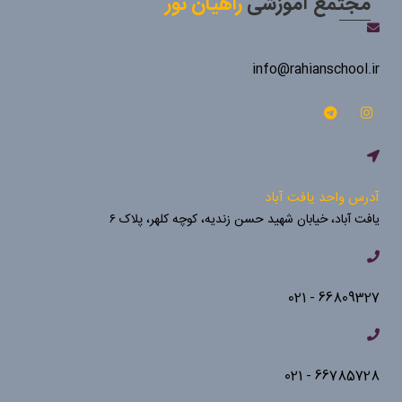
مجتمع آموزشی
راهیان نور
info@rahianschool.ir
آدرس واحد یافت آباد
یافت آباد، خیابان شهید حسن زندیه، کوچه کلهر، پلاک ۶
66809327 - 021
66785728 - 021