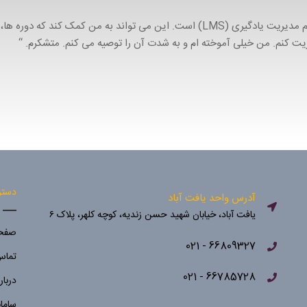
“LearnPress یک راه حل کامل وردپرس برای ایجاد سیستم مدیریت یادگیری (LMS) است. این می تواند به من ک
یریت کنم. من خیلی آموخته ام و به شدت آن را توصیه می کنم. متشکرم. “
دستر
آدرس واحد یافت آباد
یافت آباد، خیابان شهید حسن زندیه، کوچه کلهر، پلاک ۶
صفحه
66809327 - 021
تماس 
66785728 - 021
دربار
ساما