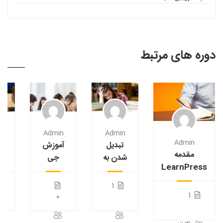
دوره های مرتبط
n
Admin
Admin
Admin
تبدیل
آموزش
مقدمه
شدن به
جی
ع
LearnPress
یک استاد
کوئری
س
– افزونه LMS
پی اچ پی
موبایل
1
1
و کسب
برای
0
درآمد
مبتدی ها