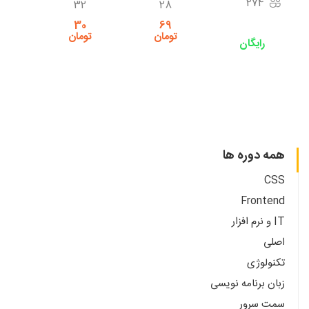
274
7
32
28
5
30
69
تومان
تومان
تو
رایگان
همه دوره ها
CSS
Frontend
IT و نرم افزار
اصلی
تکنولوژی
زبان برنامه نویسی
سمت سرور