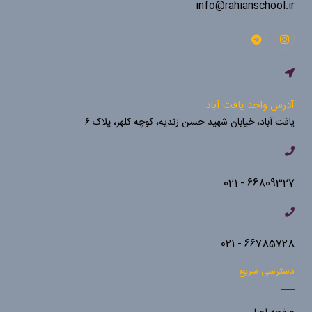
info@rahianschool.ir
آدرس واحد یافت آباد
یافت آباد، خیابان شهید حسن زندیه، کوچه کلهر، پلاک ۶
66809327 - 021
66785728 - 021
دسترسی سریع