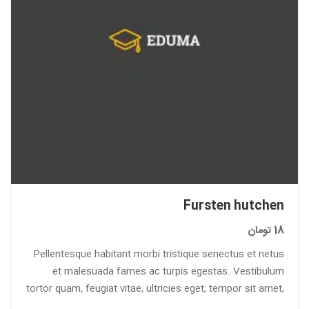
Fursten hutchen
18
تومان
Pellentesque habitant morbi tristique senectus et netus
et malesuada fames ac turpis egestas. Vestibulum
tortor quam, feugiat vitae, ultricies eget, tempor sit amet,
ante. Donec eu libero sit amet…