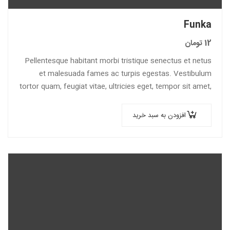
Funka
12
تومان
Pellentesque habitant morbi tristique senectus et netus
et malesuada fames ac turpis egestas. Vestibulum
tortor quam, feugiat vitae, ultricies eget, tempor sit amet,
ante. Donec eu libero sit amet…
افزودن به سبد خرید