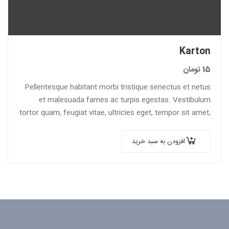
Karton
15
تومان
Pellentesque habitant morbi tristique senectus et netus
et malesuada fames ac turpis egestas. Vestibulum
tortor quam, feugiat vitae, ultricies eget, tempor sit amet,
ante. Donec eu libero sit amet…
افزودن به سبد خرید