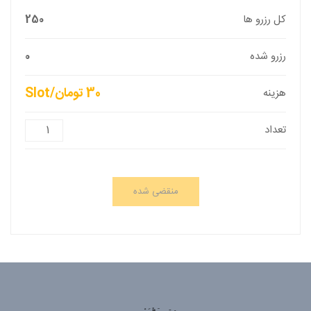
کل رزرو ها
250
رزرو شده
0
30 تومان/Slot
هزینه
تعداد
منقضی شده