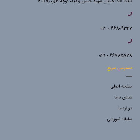
یافت آباد، خیابان شهید حسن زندیه، کوچه کلهر، پلاک ۶
66809327 - 021
66785728 - 021
دسترسی سریع
صفحه اصلی
تماس با ما
درباره ما
سامانه آموزشی