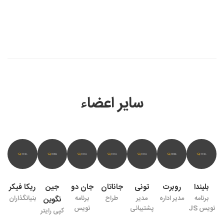
سایر اعضاء
بلیندا
روبرت
تونی
جاناتان
جان دو
جین
ریکا فیکر
برنامه
مدیر اداره
مدیر
طراح
برنامه
بنیانگذاران
نگوین
نویس JS
پشتیبانی
نویس
کپی رایتر