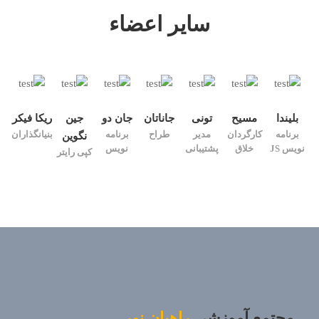
سایر اعضاء
بلیندا
مسیح
تونی
جاناتان
جان دو
جین
ریکا فیکر
برنامه
کارگردان
مدیر
طراح
برنامه
بنیانگذاران
نگوین
نویس JS
خلاق
پشتیبانی
نویس
کپی رایتر
مجتمع آموزشی
راهیان نور