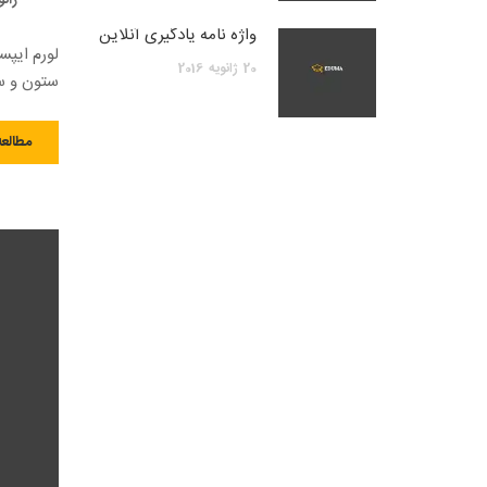
واژه نامه یادگیری آنلاین
لورم ایپس
20
ژانویه
2016
ستون و سط
مطالعه