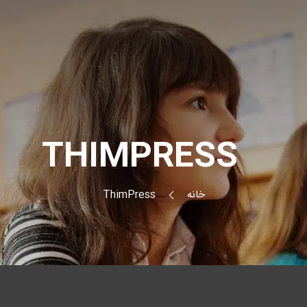
THIMPRESS
خانه
ThimPress