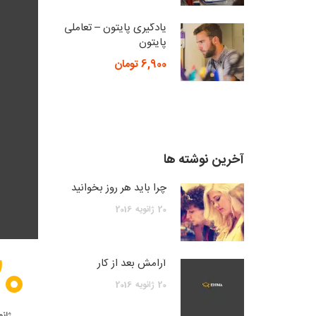
یادگیری پایتون – تعاملی
پایتون
6,900 تومان
آخرین نوشته ها
چرا باید هر روز بخوانید
20
ژانویه
2016
20
آرامش بعد از کار
20
ژانویه
2016
ژانو