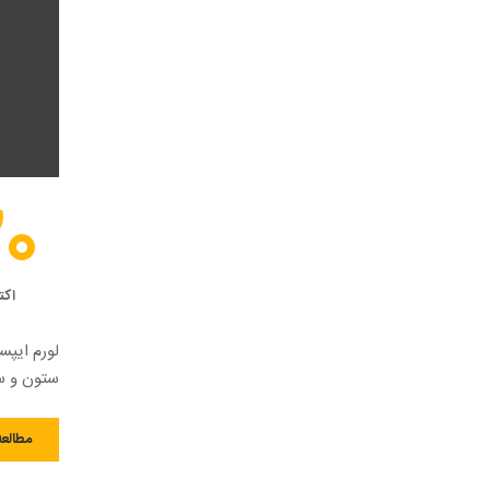
20
اکت
لورم ایپس
ستون و سط
مطالعه