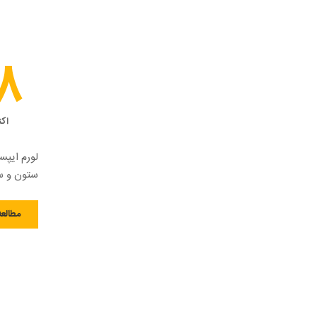
8
اکت
لورم ایپس
ستون و سط
مطالعه