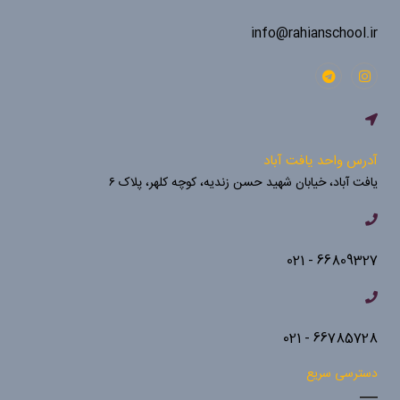
info@rahianschool.ir
آدرس واحد یافت آباد
یافت آباد، خیابان شهید حسن زندیه، کوچه کلهر، پلاک ۶
66809327 - 021
66785728 - 021
دسترسی سریع